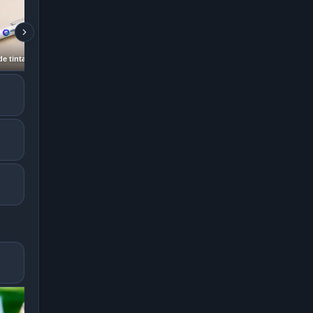
Lapicero de tinta líquida miquiosco