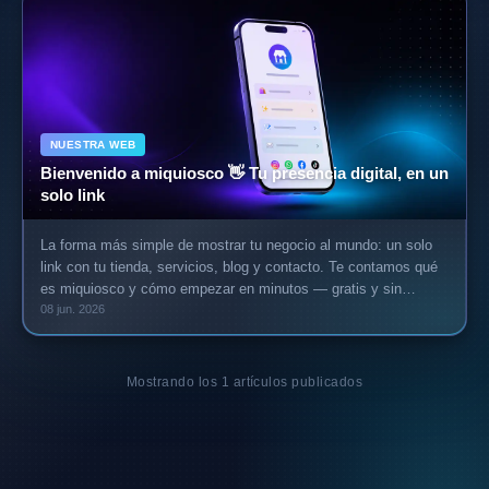
NUESTRA WEB
Bienvenido a miquiosco 👋 Tu presencia digital, en un
solo link
La forma más simple de mostrar tu negocio al mundo: un solo
link con tu tienda, servicios, blog y contacto. Te contamos qué
es miquiosco y cómo empezar en minutos — gratis y sin
comisiones.
08 jun. 2026
Mostrando los
1
artículos publicados