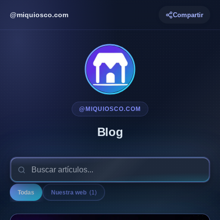
@
miquiosco.com
Compartir
@
MIQUIOSCO.COM
Blog
Todas
Nuestra web
(
1
)