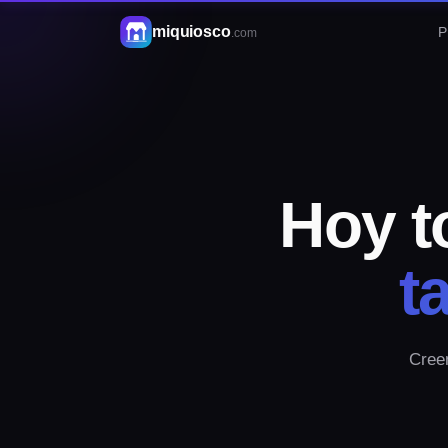
miquiosco
P
.com
Hoy t
t
Creem