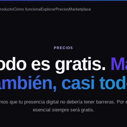
roducto
Cómo funciona
Explorar
Precios
Marketplace
PRECIOS
odo es gratis.
M
ambién, casi tod
os que tu presencia digital no debería tener barreras. Por 
esencial siempre será gratis.