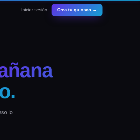
Iniciar sesión
Crea tu quiosco
→
añana
o.
eso lo