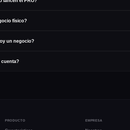
 lancen el PRO?
gocio físico?
soy un negocio?
 cuenta?
PRODUCTO
EMPRESA