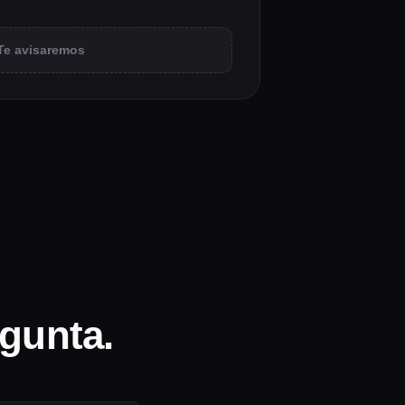
Te avisaremos
egunta.